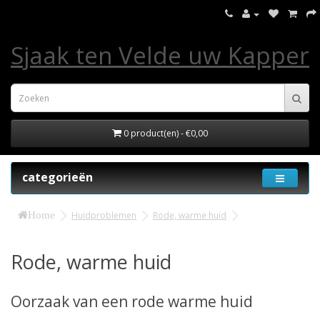
Sjaak ten Velde uw Kapper
0 product(en) - €0,00
categorieën
Home
Huidproblemen
Rode, warme huid
Rode, warme huid
Oorzaak van een rode warme huid