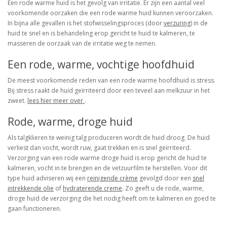
Een rode warme huid is het gevolg van irritatie. Er zijn een aantal veel
voorkomende oorzaken die een rode warme huid kunnen veroorzaken.
In bijna alle gevallen is het stofwisselingsproces (door
verzuring
) in de
huid te snel en is behandeling erop gericht te huid te kalmeren, te
masseren de oorzaak van de irritatie weg te nemen.
Een rode, warme, vochtige hoofdhuid
De meest voorkomende reden van een rode warme hoofdhuid is stress.
Bij stress raakt de huid geïrriteerd door een teveel aan melkzuur in het
zweet.
lees hier meer over
.
Rode, warme, droge huid
Als talgklieren te weinig talg produceren wordt de huid droog. De huid
verliest dan vocht, wordt ruw, gaat trekken en is snel geïrriteerd.
Verzorging van een rode warme droge huid is erop gericht de huid te
kalmeren, vocht in te brengen en de vetzuurfilm te herstellen. Voor dit
type huid adviseren wij een
reinigende crème
gevolgd door een
snel
intrekkende olie
of
hydraterende creme
. Zo geeft u de rode, warme,
droge huid de verzorging die het nodig heeft om te kalmeren en goed te
gaan functioneren.